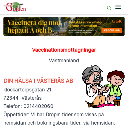
Start
Före resan
På resmålet
Vaccinationsmottagningar
Efter resan
Västmanland
50+
DIN HÄLSA I VÄSTERÅS AB
Gravida
klockartorpsgatan 21
VaccUp
72344 Västerås
Telefon: 0214402060
Sjukv.pers
Öppettider: Vi har Dropin tider som visas på
hemsidan och bokningsbara tider. via hemsidan.