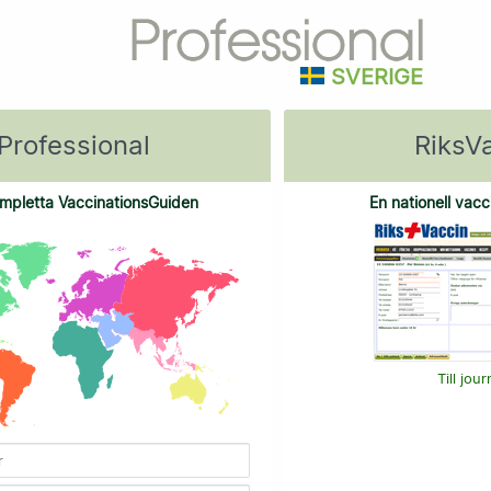
SVERIGE
Professional
RiksV
mpletta VaccinationsGuiden
En nationell vacc
Till jou