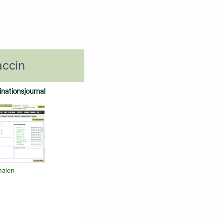
accin
inationsjournal
rnalen